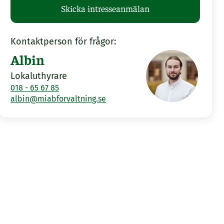
Skicka intresseanmälan
Kontaktperson för frågor:
Albin
Lokaluthyrare
018 - 65 67 85
albin@miabforvaltning.se