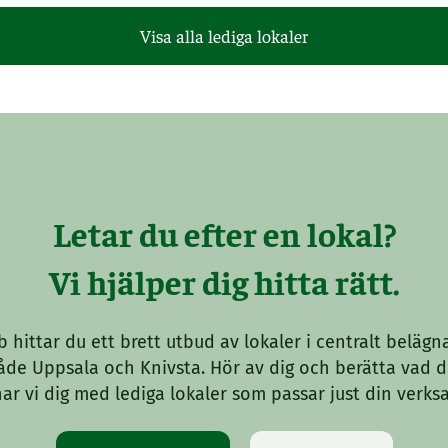
Forsbyvägen 1
Hyvelgatan 14-16
Visa alla lediga lokaler
Kontor:
9 m²
Tillträde: 2026-10-01
Kontor:
28 m²
Ledig omgående
Letar du efter en lokal?
Vi hjälper dig hitta rätt.
 hittar du ett brett utbud av lokaler i centralt belägn
både Uppsala och Knivsta. Hör av dig och berätta vad du
ar vi dig med lediga lokaler som passar just din verks