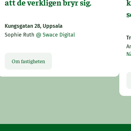
att de verkligen bryr sig.
k
s
Kungsgatan 28, Uppsala
Sophie Ruth
@ Swace Digital
T
A
N
Om fastigheten