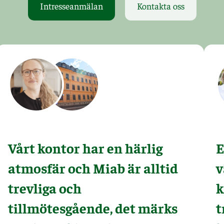
Intresseanmälan
Kontakta oss
Vårt kontor har en härlig
E
atmosfär och Miab är alltid
v
trevliga och
k
tillmötesgående, det märks
t