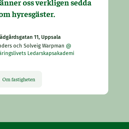
änner oss verkligen sedda
om hyresgäster.
rädgårdsgatan 11, Uppsala
nders och Solveig Warpman
@
äringslivets Ledarskapsakademi
Om fastigheten