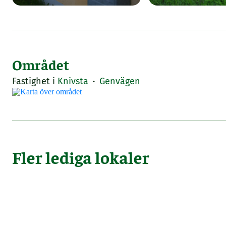
Området
·
Fastighet i
Knivsta
Genvägen
Fler lediga lokaler
Knivsta
Knivsta